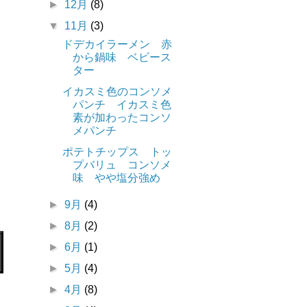
►
12月
(8)
▼
11月
(3)
ドデカイラーメン 赤
から鍋味 ベビース
ター
イカスミ色のコンソメ
パンチ イカスミ色
素が加わったコンソ
メパンチ
ポテトチップス トッ
プバリュ コンソメ
味 やや塩分強め
►
9月
(4)
►
8月
(2)
►
6月
(1)
►
5月
(4)
►
4月
(8)