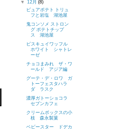
▼
12月
(8)
ピュアポテト トリュ
フと岩塩 湖池屋
鬼コンソメ ストロン
グ ポテトチップ
ス 湖池屋
ビスキュイワッフル
ホワイト シャトレ
ーゼ
チョコまみれ ザ・ワ
ールド アジア編
グーテ・デ・ロワ ガ
トーフェスタハラ
ダ ラスク
濃厚ガトーショコラ
セブンカフェ
クリームボックスの小
枝 森永製菓
ベビースター ドデカ