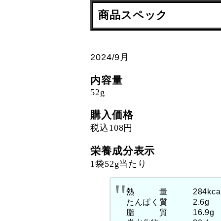
商品スペック
2024/9月
内容量
52g
購入価格
税込108円
栄養成分表示
1袋52g当たり
熱 量 284kca
たんぱく質 2.6g
脂 質 16.9g