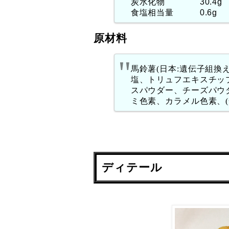
炭水化物 30.4g
食塩相当量 0.6g
原材料
馬鈴薯(日本:遺伝子組換
塩、トリュフエキスチッ
スパウダー、チーズパウダ
ミ色素、カラメル色素、
ディテール