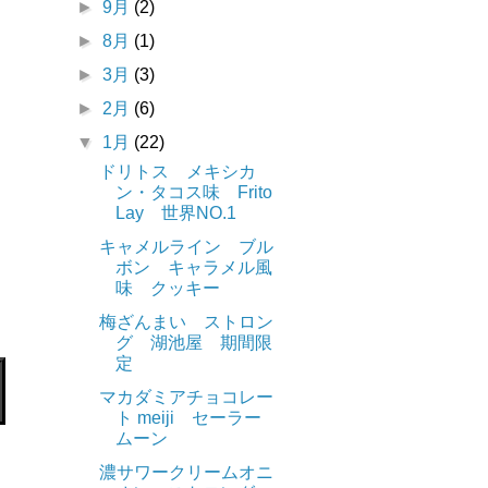
►
9月
(2)
►
8月
(1)
►
3月
(3)
►
2月
(6)
▼
1月
(22)
ドリトス メキシカ
ン・タコス味 Frito
Lay 世界NO.1
キャメルライン ブル
ボン キャラメル風
味 クッキー
梅ざんまい ストロン
グ 湖池屋 期間限
定
マカダミアチョコレー
ト meiji セーラー
ムーン
濃サワークリームオニ