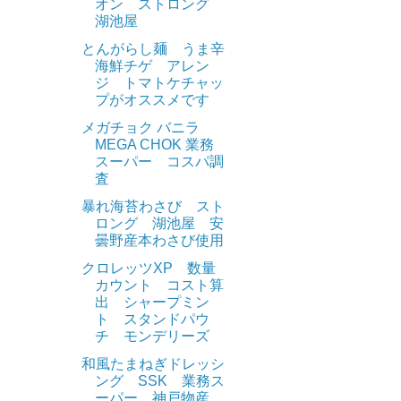
オン ストロング
湖池屋
とんがらし麺 うま辛
海鮮チゲ アレン
ジ トマトケチャッ
プがオススメです
メガチョク バニラ
MEGA CHOK 業務
スーパー コスパ調
査
暴れ海苔わさび スト
ロング 湖池屋 安
曇野産本わさび使用
クロレッツXP 数量
カウント コスト算
出 シャープミン
ト スタンドパウ
チ モンデリーズ
和風たまねぎドレッシ
ング SSK 業務ス
ーパー 神戸物産