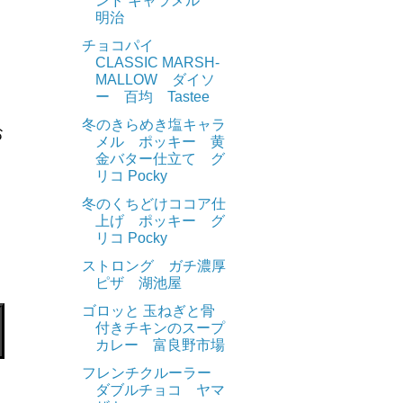
ンド キャラメル
明治
チョコパイ
CLASSIC MARSH-
MALLOW ダイソ
ー 百均 Tastee
冬のきらめき塩キャラ
お
メル ポッキー 黄
金バター仕立て グ
リコ Pocky
冬のくちどけココア仕
上げ ポッキー グ
リコ Pocky
ストロング ガチ濃厚
ピザ 湖池屋
ゴロッと 玉ねぎと骨
付きチキンのスープ
カレー 富良野市場
フレンチクルーラー
ダブルチョコ ヤマ