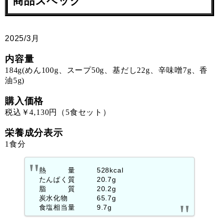
商品スペック
2025/3月
内容量
184g(めん100g、スープ50g、基だし22g、辛味噌7g、香
油5g)
購入価格
税込￥4,130円（5食セット）
栄養成分表示
1食分
熱 量 528kcal
たんぱく質 20.7g
脂 質 20.2g
炭水化物 65.7g
食塩相当量 9.7g