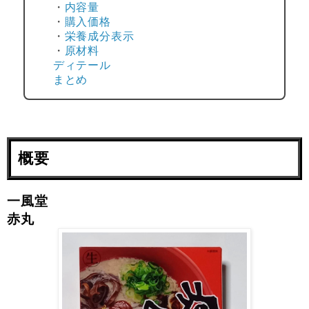
・
内容量
・
購入価格
・
栄養成分表示
・
原材料
ディテール
まとめ
概要
一風堂
赤丸