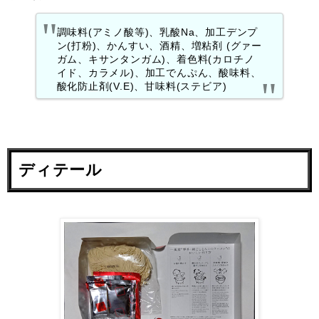
調味料(アミノ酸等)、乳酸Na、加工デンプ
ン(打粉)、かんすい、酒精、増粘剤 (グァー
ガム、キサンタンガム)、着色料(カロチノ
イド、カラメル)、加工でんぷん、酸味料、
酸化防止剤(V.E)、甘味料(ステビア)
ディテール