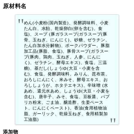
原材料名
めん(小麦粉(国内製造)、発酵調味料、小麦
たん白、水飴、乾燥卵白(卵を含む)、食
塩)、スープ (豚ガラスープ(ガラスープ(豚
骨、玉ねぎ、にんにく)、砂糖、ゼラチン、
たん白加水分解物)、ポークパウダー、豚脂
加工品(豚脂、食塩)、豚骨スープ(ガラスー
プ(豚肉、鶏肉、玉ねぎ、人参、にんに
く)、ゼラチン、酵母エキス)、食塩、三温
糖)、基だし(しょうゆ(大豆・小麦を含
む)、食塩、発酵調味料、みりん、昆布茶、
おろしにんにく、米みそ、酵母エキス、お
ろししょうが、ホタテエキス)、辛味噌 (水
あめ、還元水あめ、しょうゆ(大豆・小麦を
含む)、唐辛子、みそ、食塩、豆板醤、パプ
リカ粉末、ごま油、醸造酢、生姜ペース
ト、にんにくペースト)、香油(食用植物油
脂、ガーリック、乾燥玉ねぎ、食用精製加
工油脂)
添加物