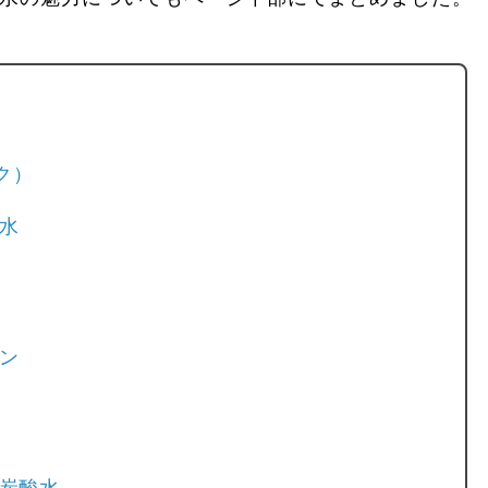
ク）
水
ン
r