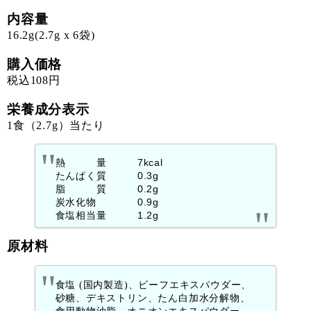
内容量
16.2g(2.7g x 6袋)
購入価格
税込108円
栄養成分表示
1食（2.7g）当たり
熱 量 7kcal
たんぱく質 0.3g
脂 質 0.2g
炭水化物 0.9g
食塩相当量 1.2g
原材料
食塩 (国内製造)、ビーフエキスパウダー、
砂糖、デキストリン、たん白加水分解物、
食用動物油脂、オニオンエキスパウダー、