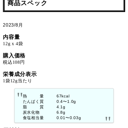
商品スペック
2023/8月
内容量
12g x 4袋
購入価格
税込108円
栄養成分表示
1袋12g当たり
熱 量 67kcal
たんぱく質 0.4〜1.0g
脂 質 4.1g
炭水化物 6.8g
食塩相当量 0.01〜0.03g