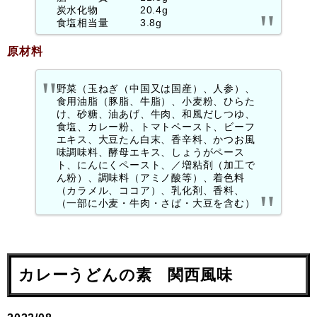
炭水化物 20.4g
食塩相当量 3.8g
原材料
野菜（玉ねぎ（中国又は国産）、人参）、
食用油脂（豚脂、牛脂）、小麦粉、ひらた
け、砂糖、油あげ、牛肉、和風だしつゆ、
食塩、カレー粉、トマトペースト、ビーフ
エキス、大豆たん白末、香辛料、かつお風
味調味料、酵母エキス、しょうがペース
ト、にんにくペースト、／増粘剤（加工で
ん粉）、調味料（アミノ酸等）、着色料
（カラメル、ココア）、乳化剤、香料、
（一部に小麦・牛肉・さば・大豆を含む）
カレーうどんの素 関西風味