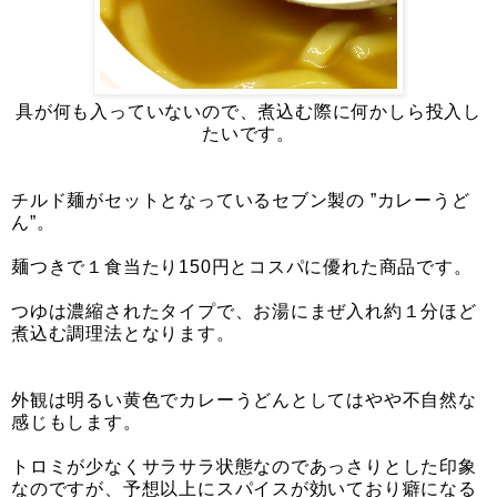
具が何も入っていないので、煮込む際に何かしら投入し
たいです。
チルド麺がセットとなっているセブン製の ”カレーうど
ん”。
麺つきで１食当たり150円とコスパに優れた商品です。
つゆは濃縮されたタイプで、お湯にまぜ入れ約１分ほど
煮込む調理法となります。
外観は明るい黄色でカレーうどんとしてはやや不自然な
感じもします。
トロミが少なくサラサラ状態なのであっさりとした印象
なのですが、予想以上にスパイスが効いており癖になる