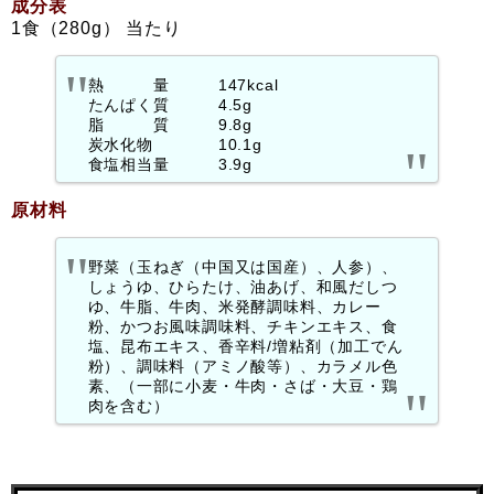
成分表
1食（280g） 当たり
熱 量 147kcal
たんぱく質 4.5g
脂 質 9.8g
炭水化物 10.1g
食塩相当量 3.9g
原材料
野菜（玉ねぎ（中国又は国産）、人参）、
しょうゆ、ひらたけ、油あげ、和風だしつ
ゆ、牛脂、牛肉、米発酵調味料、カレー
粉、かつお風味調味料、チキンエキス、食
塩、昆布エキス、香辛料/増粘剤（加工でん
粉）、調味料（アミノ酸等）、カラメル色
素、（一部に小麦・牛肉・さば・大豆・鶏
肉を含む）