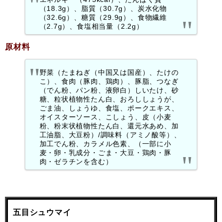
（18.3g）、脂質（30.7g）、炭水化物
（32.6g）、糖質（29.9g）、食物繊維
（2.7g）、食塩相当量（2.2g）
原材料
野菜（たまねぎ（中国又は国産）、たけの
こ）、食肉（豚肉、鶏肉）、豚脂、つなぎ
（でん粉、パン粉、液卵白）しいたけ、砂
糖、粒状植物性たん白、おろししょうが、
ごま油、しょうゆ、食塩、ポークエキス、
オイスターソース、こしょう、皮（小麦
粉、粉末状植物性たん白、還元水あめ、加
工油脂、大豆粉）/調味料（アミノ酸等）、
加工でん粉、カラメル色素、（一部に小
麦・卵・乳成分・ごま・大豆・鶏肉・豚
肉・ゼラチンを含む）
五目シュウマイ