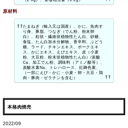
原材料
たまねぎ（輸入又は国産）、かに、魚肉す
り身、豚脂、つなぎ（でん粉、粉末卵
白）、粒状・繊維状植物性たん白、砂糖、
食塩、たん白加水分解物、香辛料、ぶどう
糖、ラード、チキンエキス、ポークエキ
ス、かにエキス、えびエキス、皮（小麦
粉、大豆粉、粉末状植物性たん白）/炭酸
Ca、加工でん粉、調味料（アミノ酸等）、
炭酸水素Na、トレハロース、紅麹色素、
（一部にえび・かに・小麦・卵・大豆・鶏
肉・豚肉・ゼラチンを含む）
本格肉焼売
2022/09