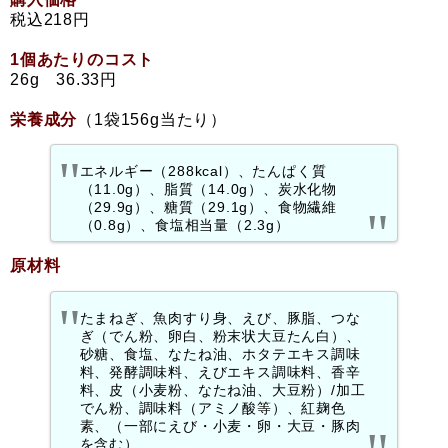
税込218円
1個あたりのコスト
26g 36.33円
栄養成分
（1袋156g当たり）
エネルギー（288kcal）、たんぱく質
（11.0g）、脂質（14.0g）、炭水化物
（29.9g）、糖質（29.1g）、食物繊維
（0.8g）、食塩相当量（2.3g）
原材料
たまねぎ、魚肉すり身、えび、豚脂、つな
ぎ（でん粉、卵白、粉末状大豆たん白）、
砂糖、食塩、なたね油、ホタテエキス調味
料、発酵調味料、えびエキス調味料、香辛
料、皮（小麦粉、なたね油、大豆粉）/加工
でん粉、調味料（アミノ酸等）、紅麹色
素、（一部にえび・小麦・卵・大豆・豚肉
を含む）