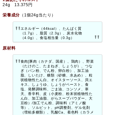
24g 13.375円
栄養成分
（1個24g当たり）
エネルギー（44kcal）、たんぱく質
（1.7g）、脂質（2.3g）、炭水化物
（4.0g）、食塩相当量（0.3g）
原材料
食肉[豚肉（カナダ、国産）、鶏肉）、野菜
（たけのこ、たまねぎ、しょうが）、つな
ぎ（パン粉、でん粉、卵白粉）、加工油
脂、しいたけ、糖類（砂糖、水あめ）、粒
状植物性たん白、オイスターソース、貝エ
キス、しょうゆ、しょうがペースト、食
塩、発酵調味料、ごま油、コンソメ、寒
天、香辛料、皮（小麦粉、粉末状植物性た
ん白、加工油脂、がらスープパウダー、大
豆粉）/加工でん粉、調味料（アミノ酸
等）、ソルビット、pH調整剤、ゲル化剤
（増粘多糖類）、乳酸Ca、着色料（カラメ