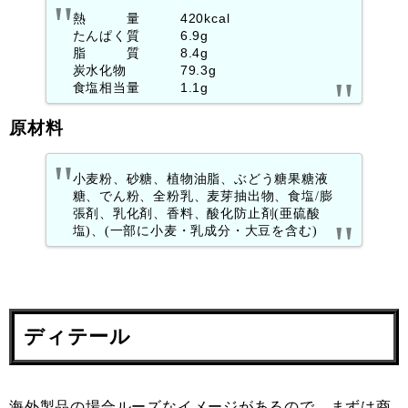
熱 量 420kcal
たんぱく質 6.9g
脂 質 8.4g
炭水化物 79.3g
食塩相当量 1.1g
原材料
小麦粉、砂糖、植物油脂、ぶどう糖果糖液
糖、でん粉、全粉乳、麦芽抽出物、食塩/膨
張剤、乳化剤、香料、酸化防止剤(亜硫酸
塩)、(一部に小麦・乳成分・大豆を含む)
ディテール
海外製品の場合ルーズなイメージがあるので、まずは商