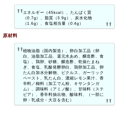
エネルギー（45kcal）、たんぱく質
（0.7g）、脂質（3.9g）、炭水化物
（1.6g）、食塩相当量（0.4g）
原材料
植物油脂（国内製造）、卵白加工品（卵
白、油脂加工品、還元水あめ、醸造酢、食
塩）、鶏卵、砂糖、醸造酢、乾燥たまね
ぎ、食塩、乳酸発酵卵白、鶏卵加工品、卵
たん白加水分解物、ピクルス、ガーリック
ペースト、乳たん白、濃縮レモン果汁、香
辛料／糊料（加工でん粉、キサンタンガ
ム）、調味料（アミノ酸）、甘味料（ステ
ビア）、香辛料抽出物、酸味料、（一部に
卵・乳成分・大豆を含む）