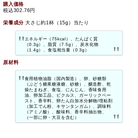
購入価格
税込302.76円
栄養成分
大さじ約1杯（15g）当たり
エネルギー（75kcal）、たんぱく質
（0.3g）、脂質（7.5g）、炭水化物
（1.4g）、食塩相当量（0.3g）
原材料
食用植物油脂（国内製造）、卵、砂糖類
（ぶどう糖果糖液糖、砂糖）、醸造酢、乾
燥たまねぎ、食塩、にんじん、香味食用
油、卵加工品、ピクルス、ガーリックペー
スト、香辛料、卵たん白加水分解物/増粘剤
（加工でん粉、キサンタンガム）、調味料
（アミノ酸）、酸味料、香辛料抽出物、
（一部に卵・大豆を含む）