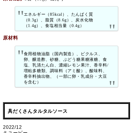
エネルギー（85kcal）、たんぱく質
（0.3g）、脂質（8.6g）、炭水化物
（1.4g）、食塩相当量（0.4g）
原材料
食用植物油脂（国内製造）、ピクルス、
卵、醸造酢、砂糖、ぶどう糖果糖液糖、食
塩、乳清たん白、濃縮レモン果汁、香辛料/
増粘多糖類、調味料（アミ酸）、酸味料、
香辛料抽出物、（一部に卵・乳成分・大豆
を含む）
具だくさんタルタルソース
2022/12
キユーピー