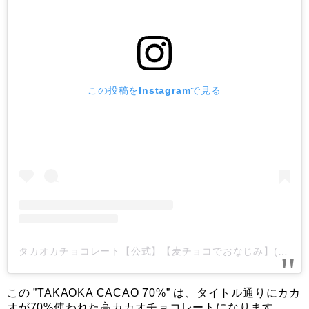
この投稿をInstagramで見る
タカオカチョコレート【公式】【麦チョコでおなじみ】(@takaokachoco)がシェアした投稿
この ”TAKAOKA CACAO 70%” は、タイトル通りにカカ
オが70%使われた高カカオチョコレートになります。