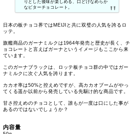
りとした後味が楽しめる、口どけなめらか
なビターチョコレート。
日本の板チョコ界ではMEIJIと共に双璧の人気を誇るロ
ッテ。
旗艦商品のガーナミルクは1964年発売と歴史が長く、チ
ョコレートと言えばガーナというイメージもここから来
ています。
このガーナブラックは、ロッテ板チョコ群の中ではガー
ナミルクに次ぐ人気を誇ります。
カカオ率は50%と控えめですが、高カカオブームがやっ
てくる遥か以前から発売している先駆け的な商品です。
甘さ控えめのチョコとして、誰もが一度は口にした事が
あるのではないでしょうか？
内容量
50g