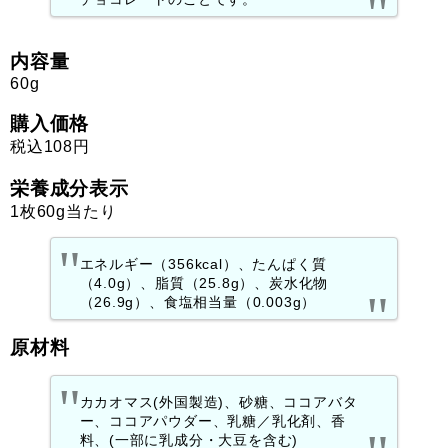
内容量
60g
購入価格
税込108円
栄養成分表示
1枚60g当たり
エネルギー（356kcal）、たんぱく質
（4.0g）、脂質（25.8g）、炭水化物
（26.9g）、食塩相当量（0.003g）
原材料
カカオマス(外国製造)、砂糖、ココアバタ
ー、ココアパウダー、乳糖／乳化剤、香
料、(一部に乳成分・大豆を含む)