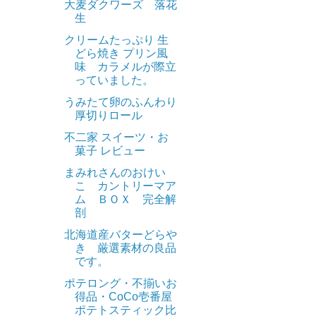
大麦ダクワーズ 落花
生
クリームたっぷり 生
どら焼き プリン風
味 カラメルが際立
っていました。
うみたて卵のふんわり
厚切りロール
不二家 スイーツ・お
菓子 レビュー
まみれさんのおけい
こ カントリーマア
ム ＢＯＸ 完全解
剖
北海道産バターどらや
き 厳選素材の良品
です。
ポテロング・不揃いお
得品・CoCo壱番屋
ポテトスティック比