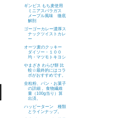
ギンビス もち麦使用
ミニアスパラガス
メープル風味 徹底
解剖
ゴーゴーカレー濃厚ス
ナックツイストカレ
ー
オーツ麦のクッキー
ダイソー・１００
均・マツモトキヨシ
やまざき わらび餅 比
較☆最終的にはコラ
ボがおすすめです。
全粒粉、パン・お菓子
の詳細 。食物繊維
量（100g当り）算
出済。
ハッピーターン 種類
とラインナップ。