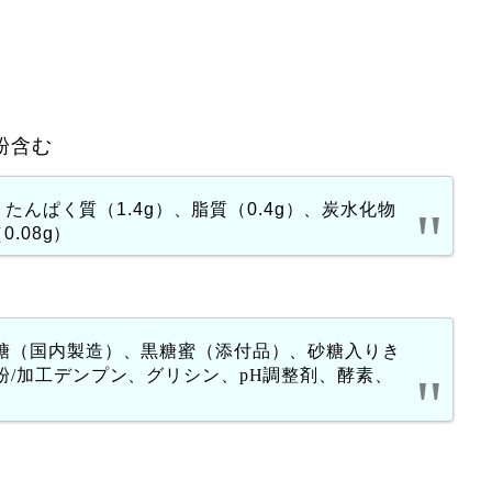
粉含む
）、たんぱく質（1.4g）、脂質（0.4g）、炭水化物
0.08g）
糖（国内製造）、黒糖蜜（添付品）、砂糖入りき
粉/加工デンプン、グリシン、pH調整剤、酵素、
）