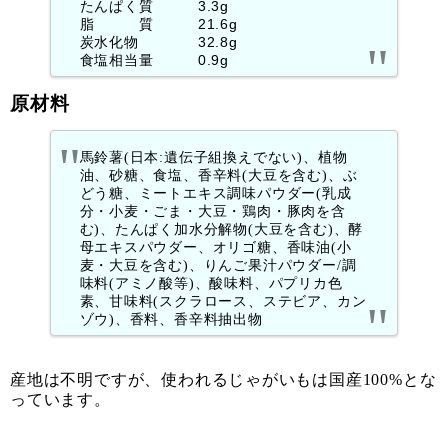
たんぱく質 3.3g
脂 質 21.6g
炭水化物 32.8g
食塩相当量 0.9g
原材料
馬鈴薯(日本:遺伝子組換えでない)、植物
油、砂糖、食塩、香辛料(大豆を含む)、ぶ
どう糖、ミートエキス調味パウダー(乳成
分・小麦・ごま・大豆・鶏肉・豚肉を含
む)、たんぱく加水分解物(大豆を含む)、酵
母エキスパウダー、オリゴ糖、香味油(小
麦・大豆を含む)、りんご果汁パウダー/調
味料(アミノ酸等)、酸味料、パプリカ色
素、甘味料(スクラロース、ステビア、カン
ゾウ)、香料、香辛料抽出物
産地は不明ですが、使われるじゃがいもは国産100%とな
っています。