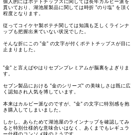
個人的にはポテトチップスに関しては長年カルビー派を
貫いており、湖池屋製品に関しては時折 ”のり塩” を頂く
程度となります。
従ってコイケヤ製ポテチ関しては知識も乏しくラインナ
ップも把握出来ていない状況でした。
そんな折にこの ”金” の文字が付くポテトチップスが目に
止まりました。
”金” と言えばやはりセブンプレミアムが脳裏をよぎりま
す。
セブン製品における ”金のシリーズ” の美味しさは既に広
く認知され人気を博しています。
本来はカルビー派なのですが、”金” の文字に特別感を抱
き購入してしまいました。
しかし、あらためて湖池屋のラインナップを確認してみ
ると特別仕様的な意味合いはなく、あくまでもレギュラ
ー仕様のコンソメ味のようです。