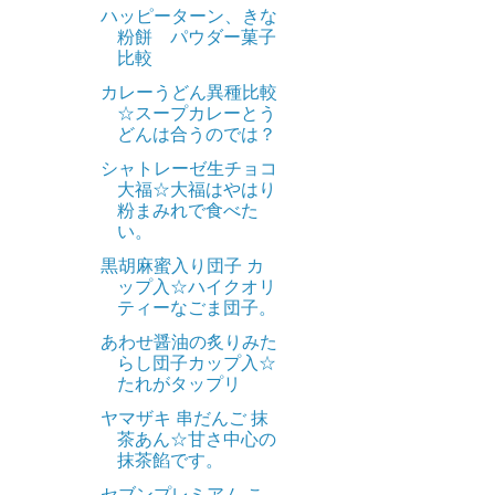
ハッピーターン、きな
粉餅 パウダー菓子
比較
カレーうどん異種比較
☆スープカレーとう
どんは合うのでは？
シャトレーゼ生チョコ
大福☆大福はやはり
粉まみれで食べた
い。
黒胡麻蜜入り団子 カ
ップ入☆ハイクオリ
ティーなごま団子。
あわせ醤油の炙りみた
らし団子カップ入☆
たれがタップリ
ヤマザキ 串だんご 抹
茶あん☆甘さ中心の
抹茶餡です。
セブンプレミアム こ