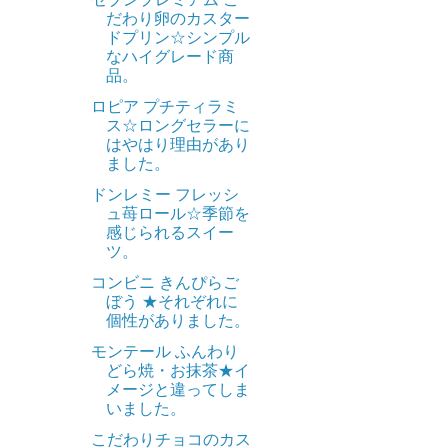
だわり卵のカスター
ドプリン☆シンプル
なハイグレード商
品。
ロピア プチティラミ
ス☆ロングセラーに
はやはり理由があり
ました。
ドンレミー フレッシ
ュ苺ロール☆季節を
感じられるスイー
ツ。
コンビニ きんぴらご
ぼう ★それぞれに
個性がありました。
モンテール ふんわり
どら焼・お抹茶★イ
メージと違ってしま
いました。
こだわりチョコのカス