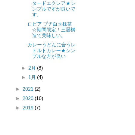
タードエクレア★シ
ンプルですが良いで
す。
ロピア プチ白玉抹茶
☆期間限定！三層構
造で美味しい。
カレーうどんに合うレ
トルトカレー★シン
プルな方が良い
►
2月
(8)
►
1月
(4)
►
2021
(2)
►
2020
(10)
►
2019
(7)