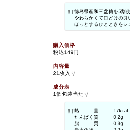
徳島県産和三盆糖を5割
やわらかくて口どけの良
ほっとするひとときをシ
購入価格
税込149円
内容量
21枚入り
成分表
1個包装当たり
熱 量 17kcal
たんぱく質 0.2g
脂 質 0.8g
炭水化物 2.2g