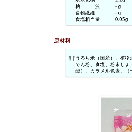
糖 質 - g
食物繊維 - g
食塩相当量 0.05g
原材料
うるち米（国産）、植物
でん粉、食塩、粉末しょ
酸）、カラメル色素、（